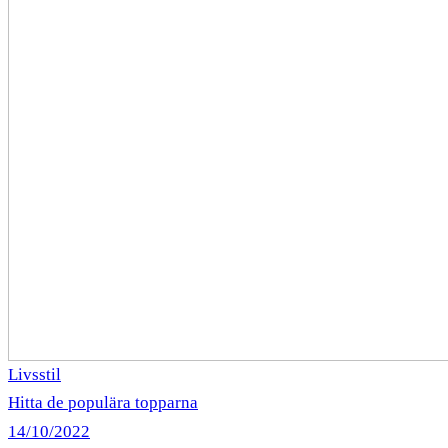
Livsstil
Hitta de populära topparna
14/10/2022