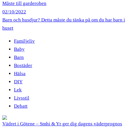
Måste till garderoben
02/10/2022
Barn och husdjur? Detta måste du tänka på om du har barn i
huset
Familjeliv
Baby
Barn
Bostäder
Hälsa
DIY
Lek
Livsstil
Debatt
Vädret i Götene – Smhi & Yr ger dig dagens väderprognos