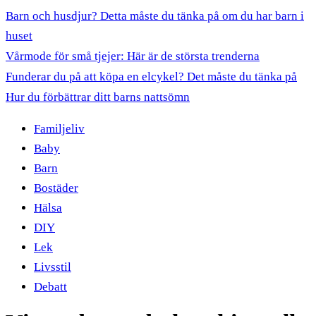
Barn och husdjur? Detta måste du tänka på om du har barn i
huset
Vårmode för små tjejer: Här är de största trenderna
Funderar du på att köpa en elcykel? Det måste du tänka på
Hur du förbättrar ditt barns nattsömn
Familjeliv
Baby
Barn
Bostäder
Hälsa
DIY
Lek
Livsstil
Debatt