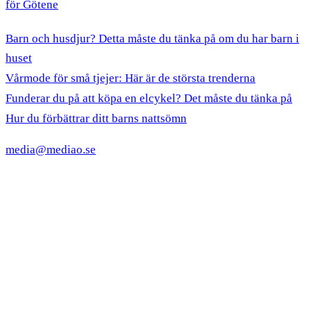
för Götene
Barn och husdjur? Detta måste du tänka på om du har barn i
huset
Vårmode för små tjejer: Här är de största trenderna
Funderar du på att köpa en elcykel? Det måste du tänka på
Hur du förbättrar ditt barns nattsömn
media@mediao.se