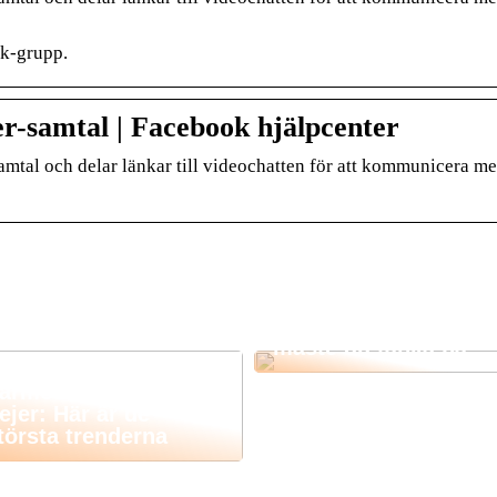
ok-grupp.
r-samtal | Facebook hjälpcenter
mtal och delar länkar till videochatten för att kommunicera m
Funderar du på att
köpa en elcykel? Det
måste du tänka på
årmode för små
jejer: Här är de
törsta trenderna