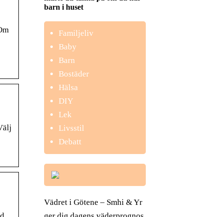
barn i huset
 Om
Familjeliv
Baby
Barn
Bostäder
Hälsa
DIY
Lek
Välj
Livsstil
Debatt
Vädret i Götene – Smhi & Yr
ger dig dagens väderprognos
ed