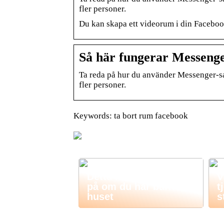
fler personer.
Du kan skapa ett videorum i din Facebo
Så här fungerar Messenge
Ta reda på hur du använder Messenger-sa
fler personer.
Keywords: ta bort rum facebook
Barn och husdjur?
Detta måste du tänka
V
på om du har barn i
t
huset
s