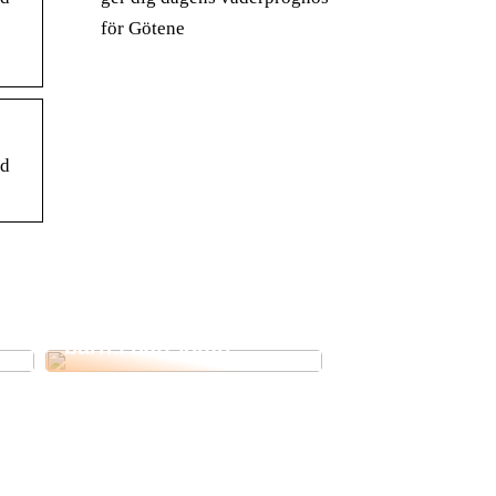
för Götene
ed
Hur du förbättrar ditt
barns nattsömn