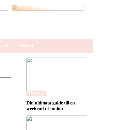
barns nattsömn
sstil
Debatt
LIVSSTIL
Din ultimata guide till en
weekend i London