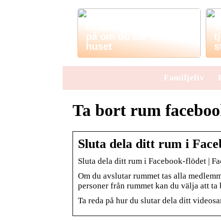
Barn och husdjur?
Detta måste du tänka
V
på om du har barn i
t
huset
s
Familjeliv
Ta bort rum facebo
Sluta dela ditt rum i Face
Sluta dela ditt rum i Facebook-flödet | F
Om du avslutar rummet tas alla medlemmar
personer från rummet kan du välja att ta
Ta reda på hur du slutar dela ditt videos