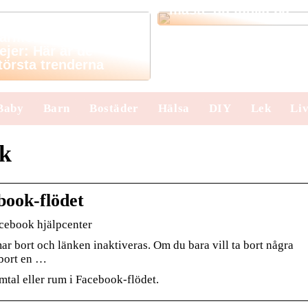
måste du tänka på
årmode för små
jejer: Här är de
törsta trenderna
Baby
Barn
Bostäder
Hälsa
DIY
Lek
Liv
ok
book-flödet
acebook hjälpcenter
 bort och länken inaktiveras. Om du bara vill ta bort några
 bort en …
amtal eller rum i Facebook-flödet.