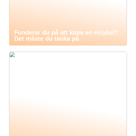
Funderar du på att köpa en elcykel?
Det måste du tänka på