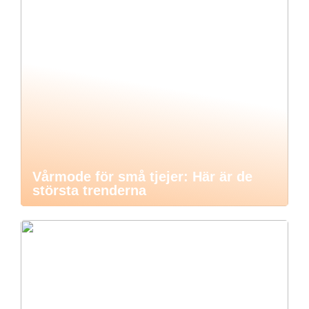
Vårmode för små tjejer: Här är de
största trenderna