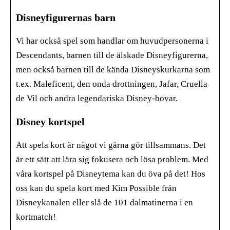
Disneyfigurernas barn
Vi har också spel som handlar om huvudpersonerna i
Descendants, barnen till de älskade Disneyfigurerna,
men också barnen till de kända Disneyskurkarna som
t.ex. Maleficent, den onda drottningen, Jafar, Cruella
de Vil och andra legendariska Disney-bovar.
Disney kortspel
Att spela kort är något vi gärna gör tillsammans. Det
är ett sätt att lära sig fokusera och lösa problem. Med
våra kortspel på Disneytema kan du öva på det! Hos
oss kan du spela kort med Kim Possible från
Disneykanalen eller slå de 101 dalmatinerna i en
kortmatch!