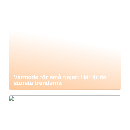
Vårmode för små tjejer: Här är de
största trenderna