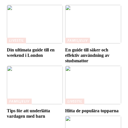
LIVSSTIL
FAMILJELIV
Din ultimata guide till en
En guide till säker och
weekend i London
effektiv användning av
studsmattor
FAMILJELIV
LIVSSTIL
Tips för att underlätta
Hitta de populära topparna
vardagen med barn