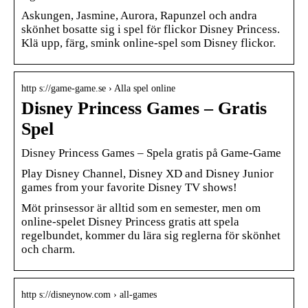
Askungen, Jasmine, Aurora, Rapunzel och andra
skönhet bosatte sig i spel för flickor Disney Princess.
Klä upp, färg, smink online-spel som Disney flickor.
http s://game-game.se › Alla spel online
Disney Princess Games – Gratis
Spel
Disney Princess Games – Spela gratis på Game-Game
Play Disney Channel, Disney XD and Disney Junior
games from your favorite Disney TV shows!
Möt prinsessor är alltid som en semester, men om
online-spelet Disney Princess gratis att spela
regelbundet, kommer du lära sig reglerna för skönhet
och charm.
http s://disneynow.com › all-games