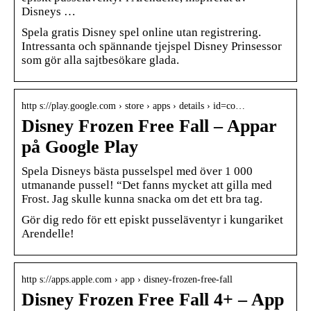
Disneys …
Spela gratis Disney spel online utan registrering.
Intressanta och spännande tjejspel Disney Prinsessor
som gör alla sajtbesökare glada.
http s://play.google.com › store › apps › details › id=co…
Disney Frozen Free Fall – Appar
på Google Play
Spela Disneys bästa pusselspel med över 1 000
utmanande pussel! “Det fanns mycket att gilla med
Frost. Jag skulle kunna snacka om det ett bra tag.
Gör dig redo för ett episkt pusseläventyr i kungariket
Arendelle!
http s://apps.apple.com › app › disney-frozen-free-fall
Disney Frozen Free Fall 4+ – App