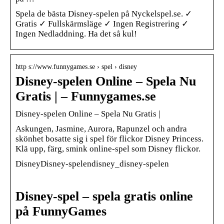
Spela de bästa Disney-spelen på Nyckelspel.se. ✓
Gratis ✓ Fullskärmsläge ✓ Ingen Registrering ✓
Ingen Nedladdning. Ha det så kul!
http s://www.funnygames.se › spel › disney
Disney-spelen Online – Spela Nu
Gratis | – Funnygames.se
Disney-spelen Online – Spela Nu Gratis |
Askungen, Jasmine, Aurora, Rapunzel och andra
skönhet bosatte sig i spel för flickor Disney Princess.
Klä upp, färg, smink online-spel som Disney flickor.
DisneyDisney-spelendisney_disney-spelen
Disney-spel – spela gratis online
på FunnyGames