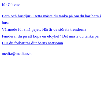
för Götene
Barn och husdjur? Detta måste du tänka på om du har barn i
huset
Vårmode för små tjejer: Här är de största trenderna
Funderar du på att köpa en elcykel? Det måste du tänka på
Hur du förbättrar ditt barns nattsömn
media@mediao.se