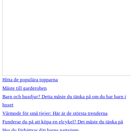
Hitta de populära topparna
Måste till garderoben
Barn och husdjur? Detta måste du tänka på om du har barn i
huset
Vårmode för små tjejer: Här är de största trenderna
Funderar du på att köpa en elcykel? Det måste du tänka på
Hur du förbättrar ditt barns nattsömn