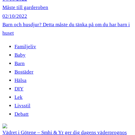
Måste till garderoben
02/10/2022
Barn och husdjur? Detta måste du tänka på om du har barn i
huset
Familjeliv
Baby
Barn
Bostäder
Hälsa
DIY
Lek
Livsstil
Debatt
Vädret i Götene – Smhi & Yr ger dig dagens väderprognos