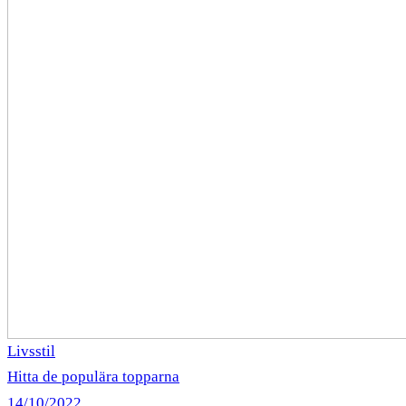
Livsstil
Hitta de populära topparna
14/10/2022