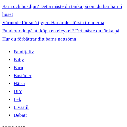
Barn och husdjur? Detta måste du tänka på om du har barn i
huset
Vårmode för små tjejer: Här är de största trenderna
Funderar du på att köpa en elcykel? Det måste du tänka på
Hur du förbättrar ditt barns nattsömn
Familjeliv
Baby
Barn
Bostäder
Hälsa
DIY
Lek
Livsstil
Debatt